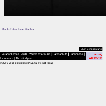
Quelle:/Fotos: Klaus Günther
Zum Seitenanfang
|
|
|
|
|
Versandkosten
AGB
Widerrufsformular
Datenschutz
Buchhandel
Vertrag
|
|
widerrufen
Impressum
Abo Kündigen
© 2000-2026 elektrolok.de/xyania internet verlag