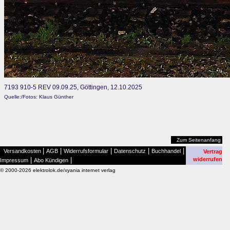
7193 910-5 REV 09.09.25, Göttingen, 12.10.2025
Quelle:/Fotos: Klaus Günther
Zum Seitenanfang
|
|
|
|
|
Versandkosten
AGB
Widerrufsformular
Datenschutz
Buchhandel
Vertrag
|
|
widerrufen
Impressum
Abo Kündigen
© 2000-2026 elektrolok.de/xyania internet verlag