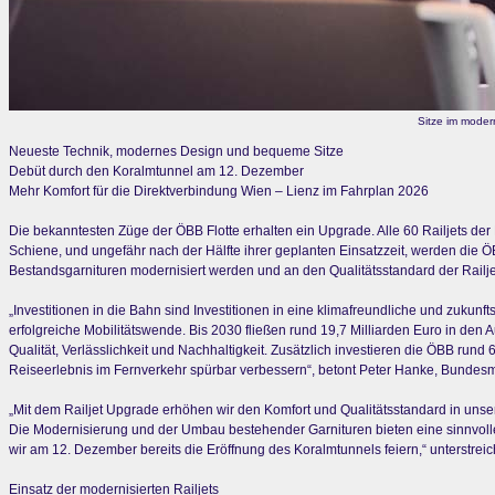
Sitze im moder
Neueste Technik, modernes Design und bequeme Sitze
Debüt durch den Koralmtunnel am 12. Dezember
Mehr Komfort für die Direktverbindung Wien – Lienz im Fahrplan 2026
Die bekanntesten Züge der ÖBB Flotte erhalten ein Upgrade. Alle 60 Railjets de
Schiene, und ungefähr nach der Hälfte ihrer geplanten Einsatzzeit, werden die Ö
Bestandsgarnituren modernisiert werden und an den Qualitätsstandard der Railj
„Investitionen in die Bahn sind Investitionen in eine klimafreundliche und zukunft
erfolgreiche Mobilitätswende. Bis 2030 fließen rund 19,7 Milliarden Euro in de
Qualität, Verlässlichkeit und Nachhaltigkeit. Zusätzlich investieren die ÖBB rund
Reiseerlebnis im Fernverkehr spürbar verbessern“, betont Peter Hanke, Bundesminis
„Mit dem Railjet Upgrade erhöhen wir den Komfort und Qualitätsstandard in uns
Die Modernisierung und der Umbau bestehender Garnituren bieten eine sinnvolle 
wir am 12. Dezember bereits die Eröffnung des Koralmtunnels feiern,“ unterstre
Einsatz der modernisierten Railjets