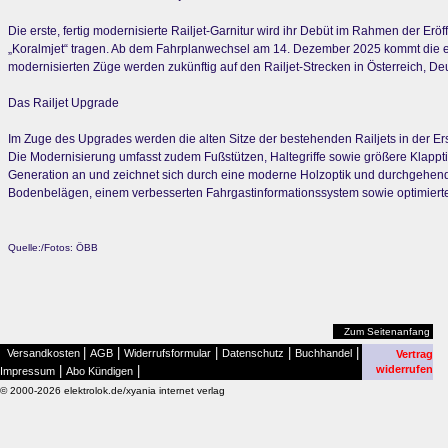
Die erste, fertig modernisierte Railjet-Garnitur wird ihr Debüt im Rahmen der
„Koralmjet“ tragen. Ab dem Fahrplanwechsel am 14. Dezember 2025 kommt die er
modernisierten Züge werden zukünftig auf den Railjet-Strecken in Österreich, De
Das Railjet Upgrade
Im Zuge des Upgrades werden die alten Sitze der bestehenden Railjets in der Er
Die Modernisierung umfasst zudem Fußstützen, Haltegriffe sowie größere Klappti
Generation an und zeichnet sich durch eine moderne Holzoptik und durchgehen
Bodenbelägen, einem verbesserten Fahrgastinformationssystem sowie optimierte
Quelle:/Fotos: ÖBB
Zum Seitenanfang
|
|
|
|
|
Versandkosten
AGB
Widerrufsformular
Datenschutz
Buchhandel
Vertrag
|
|
widerrufen
Impressum
Abo Kündigen
© 2000-2026 elektrolok.de/xyania internet verlag