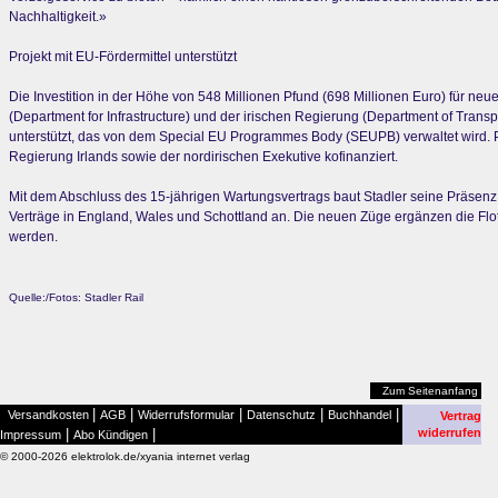
Nachhaltigkeit.»
Projekt mit EU-Fördermittel unterstützt
Die Investition in der Höhe von 548 Millionen Pfund (698 Millionen Euro) für n
(Department for Infrastructure) und der irischen Regierung (Department of Tran
unterstützt, das von dem Special EU Programmes Body (SEUPB) verwaltet wird.
Regierung Irlands sowie der nordirischen Exekutive kofinanziert.
Mit dem Abschluss des 15-jährigen Wartungsvertrags baut Stadler seine Präsenz i
Verträge in England, Wales und Schottland an. Die neuen Züge ergänzen die Flot
werden.
Quelle:/Fotos: Stadler Rail
Zum Seitenanfang
|
|
|
|
|
Versandkosten
AGB
Widerrufsformular
Datenschutz
Buchhandel
Vertrag
|
|
widerrufen
Impressum
Abo Kündigen
© 2000-2026 elektrolok.de/xyania internet verlag