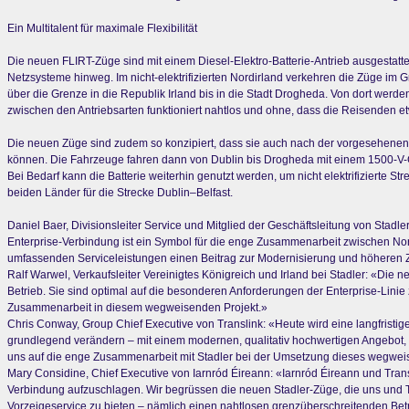
Ein Multitalent für maximale Flexibilität
Die neuen FLIRT-Züge sind mit einem Diesel-Elektro-Batterie-Antrieb ausgestattet
Netzsysteme hinweg. Im nicht-elektrifizierten Nordirland verkehren die Züge im 
über die Grenze in die Republik Irland bis in die Stadt Drogheda. Von dort werde
zwischen den Antriebsarten funktioniert nahtlos und ohne, dass die Reisenden e
Die neuen Züge sind zudem so konzipiert, dass sie auch nach der vorgesehenen 
können. Die Fahrzeuge fahren dann von Dublin bis Drogheda mit einem 1500-V-
Bei Bedarf kann die Batterie weiterhin genutzt werden, um nicht elektrifizierte S
beiden Länder für die Strecke Dublin–Belfast.
Daniel Baer, Divisionsleiter Service und Mitglied der Geschäftsleitung von Stadle
Enterprise-Verbindung ist ein Symbol für die enge Zusammenarbeit zwischen Nordi
umfassenden Serviceleistungen einen Beitrag zur Modernisierung und höheren Zu
Ralf Warwel, Verkaufsleiter Vereinigtes Königreich und Irland bei Stadler: «Die
Betrieb. Sie sind optimal auf die besonderen Anforderungen der Enterprise-Linie
Zusammenarbeit in diesem wegweisenden Projekt.»
Chris Conway, Group Chief Executive von Translink: «Heute wird eine langfristig
grundlegend verändern – mit einem modernen, qualitativ hochwertigen Angebot, b
uns auf die enge Zusammenarbeit mit Stadler bei der Umsetzung dieses wegwei
Mary Considine, Chief Executive von Iarnród Éireann: «Iarnród Éireann und Transl
Verbindung aufzuschlagen. Wir begrüssen die neuen Stadler-Züge, die uns und T
Vorzeigeservice zu bieten – nämlich einen nahtlosen grenzüberschreitenden Betr