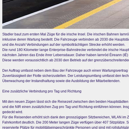
Stadler baut zum ersten Mal Züge für die irische Insel. Die irischen Bahnen Iarn
inklusive deren Wartung bestellt. Die Fahrzeuge verbinden ab 2030 die Hauptstäd
und die Anzahl Verbindungen auf der symbolträchtigen Strecke erhöht werden.
Die rund 180 Kilometer lange Enterprise-Bahnstrecke verbindet die irische Haupt
nächsten Jahren das Ende ihrer Lebensdauer. Daher haben Iarnród Éireann (IÉ) u
Diese werden voraussichtlich ab 2030 den Betrieb auf der grenzüberschreitenden
Der Auftrag umfasst neben dem Bau der Fahrzeuge auch einen Wartungsvertrag üb
Zuverlässigkeit der Flotte sicherzustellen. Der Leistungsumfang umfasst den tec
Überwachung der Instandhaltung sowie die Ausbildung der Mitarbeitenden.
Eine zusätzliche Verbindung pro Tag und Richtung
Mit den neuen Zügen lässt sich die Reisezeit zwischen den beiden Hauptstädten 
und die NIR einen zusätzlichen Zug pro Tag und Richtung einführen können. Ins
gedeckt wird.
Für die Reisenden erhöht sich dank den grosszügigen Sitzbereichen, WLAN im 
Fahrkomfort deutlich. Die 200 Meter langen Züge verfügen über 407 Sitzplätze. S
reservierte Plätze für mobilitätseingeschränkte Personen und sind mit rollstuhlg