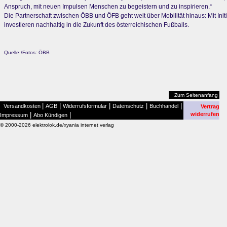
Anspruch, mit neuen Impulsen Menschen zu begeistern und zu inspirieren.“
Die Partnerschaft zwischen ÖBB und ÖFB geht weit über Mobilität hinaus: Mit Ini
investieren nachhaltig in die Zukunft des österreichischen Fußballs.
Quelle:/Fotos: ÖBB
Zum Seitenanfang
|
|
|
|
|
Versandkosten
AGB
Widerrufsformular
Datenschutz
Buchhandel
Vertrag
|
|
widerrufen
Impressum
Abo Kündigen
© 2000-2026 elektrolok.de/xyania internet verlag