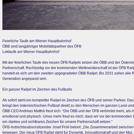
Feierliche Taufe am Wiener Hauptbahnhof
ÖBB sind langjähriger Mobilitätspartner des ÖFB
Loktaufe am Wiener Hauptbahnhof
Mit der feierlichen Taufe des neuen ÖFB Railjets setzen die ÖBB und der Österre
Partnerschaft. Rechtzeitig vor der kommenden Weltmeisterschaft ist der ÖFB Rail
handelt es sich um den zweiten upgegradeten ÖBB Railjet. Bis 2031 sollen alle R
Generation angepasst sein.
Ein ganzer Railjet im Zeichen des Fußballs
Ab sofort steht ein kompletter Railjet im Zeichen des ÖFB und seiner Partner
bringt den österreichischen Fußball direkt zu den Menschen im ganzen Land und un
ÖBB CEO Andreas Matthä freut sich: “Die ÖBB und der ÖFB verbindet mehr, als
emotional und physisch. Umso mehr freut es mich, dass wir vor der kommenden W
ein starkes und sichtbares Zeichen für unsere Partnerschaft setzen.”
ÖFB-Aufsichtsratsvorsitzender Josef Pröll betont: „Die Zusammenarbeit zwische
bewegen. Der neue ÖFB Railjet steht für Dynamik, Innovationskraft und den Mut