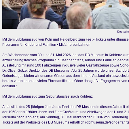
Deutsche
Mit dem Jubiläumszug von Köln und Heidelberg zum Fest • Tickets unter dbmus
Programm für Kinder und Familien • Mitfahreisenbahnen
Am Wochenende vom 30. und 31. Mai 2026 lädt das DB Museum in Koblenz zum gr
abwechslungsreiches Programm für Eisenbahnfans, Kinder und Familien geboten
Ausstellung mit rund 100 Fahrzeugen inklusive vieler Gastfahrzeuge sowie So
Dr. Oliver Götze, Direktor des DB Museums: „Vor 25 Jahren wurde unser Standort
Geburtstages bieten wir unseren Gästen aus dem In- und Ausland ein abwechs
bereits vorab unseren vielen Ehrenamtlichen. Ohne das große Engagement von ru
denkbar.“
Mit dem Jubiläumszug zum Geburtstagsfest nach Koblenz
Anlässlich des 25-jährigen Jubiläums fährt das DB Museum in diesem Jahr mit 
der 1960er bis 1980er Jahre und führt Großraum- und Abteilwagen der 1. und 2.
Museum nach Koblenz; am Sonntag, 31. Mai verkehrt der IC 336 von Heidelberg
Tickets auf der Webseite des DB Museums erhältlich (dbmuseum.de/sonderfahrte