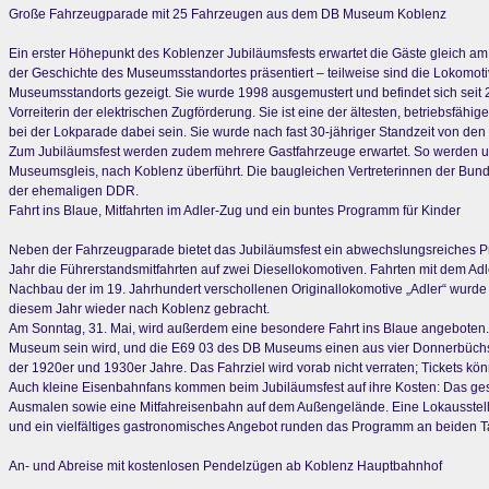
Große Fahrzeugparade mit 25 Fahrzeugen aus dem DB Museum Koblenz
Ein erster Höhepunkt des Koblenzer Jubiläumsfests erwartet die Gäste gleich 
der Geschichte des Museumsstandortes präsentiert – teilweise sind die Lokomoti
Museumsstandorts gezeigt. Sie wurde 1998 ausgemustert und befindet sich seit
Vorreiterin der elektrischen Zugförderung. Sie ist eine der ältesten, betriebsfä
bei der Lokparade dabei sein. Sie wurde nach fast 30-jähriger Standzeit von den
Zum Jubiläumsfest werden zudem mehrere Gastfahrzeuge erwartet. So werden unt
Museumsgleis, nach Koblenz überführt. Die baugleichen Vertreterinnen der B
der ehemaligen DDR.
Fahrt ins Blaue, Mitfahrten im Adler-Zug und ein buntes Programm für Kinder
Neben der Fahrzeugparade bietet das Jubiläumsfest ein abwechslungsreiches Pr
Jahr die Führerstandsmitfahrten auf zwei Diesellokomotiven. Fahrten mit dem A
Nachbau der im 19. Jahrhundert verschollenen Originallokomotive „Adler“ wurde 
diesem Jahr wieder nach Koblenz gebracht.
Am Sonntag, 31. Mai, wird außerdem eine besondere Fahrt ins Blaue angeboten. 
Museum sein wird, und die E69 03 des DB Museums einen aus vier Donnerbüch
der 1920er und 1930er Jahre. Das Fahrziel wird vorab nicht verraten; Tickets kö
Auch kleine Eisenbahnfans kommen beim Jubiläumsfest auf ihre Kosten: Das ge
Ausmalen sowie eine Mitfahreisenbahn auf dem Außengelände. Eine Lokausstel
und ein vielfältiges gastronomisches Angebot runden das Programm an beiden T
An- und Abreise mit kostenlosen Pendelzügen ab Koblenz Hauptbahnhof