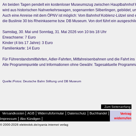
An beiden Tagen pendelt ein kostenloser Museumszug zwischen Hauptbahnhof K
wird aus historischen Nahverkehrswagen, sogenannten Silberlingen, gebildet, u
Auch eine Anreise mit dem ÖPNV ist möglich: Vom Bahnhof Koblenz-Lützel sind
die Buslinie 30 bis Rheinkaserne bzw. DB Museum. Von dort führt ein ausgesch
Samstag, 30. Mai und Sonntag, 31. Mai 2026 von 10 bis 18 Uhr
Erwachsene: 7 Euro
Kinder (4 bis 17 Jahre): 3 Euro
Familienkarte: 14 Euro
Für Führerstandsmitfahrten, Adler-Fahrten, Mitfahreisenbahnen und die Fahrt ins
Alle Programmpunkte und Informationen ohne Gewähr. Tagesaktuelle Programm
Quelle:/Fotos: Deutsche Bahn Stiftung und DB Museum
Zum Seitenanfang
|
|
|
|
|
Versandkosten
AGB
Widerrufsformular
Datenschutz
Buchhandel
Vertrag
|
|
widerrufen
Impressum
Abo Kündigen
© 2000-2026 elektrolok.de/xyania internet verlag