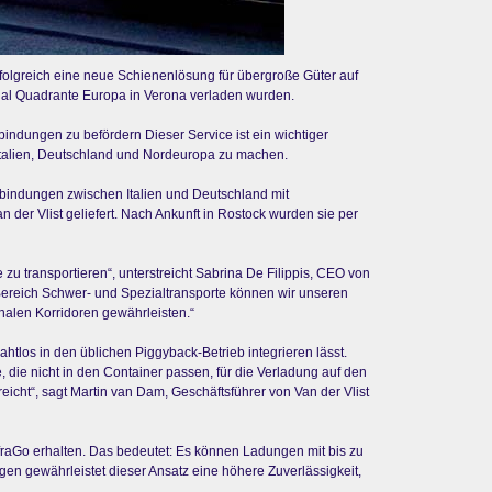
erfolgreich eine neue Schienenlösung für übergroße Güter auf
nal Quadrante Europa in Verona verladen wurden.
indungen zu befördern Dieser Service ist ein wichtiger
 Italien, Deutschland und Nordeuropa zu machen.
rbindungen zwischen Italien und Deutschland mit
er Vlist geliefert. Nach Ankunft in Rostock wurden sie per
zu transportieren“, unterstreicht Sabrina De Filippis, CEO von
 Bereich Schwer- und Spezialtransporte können wir unseren
nalen Korridoren gewährleisten.“
htlos in den üblichen Piggyback-Betrieb integrieren lässt.
 die nicht in den Container passen, für die Verladung auf den
icht“, sagt Martin van Dam, Geschäftsführer von Van der Vlist
fraGo erhalten. Das bedeutet: Es können Ladungen mit bis zu
en gewährleistet dieser Ansatz eine höhere Zuverlässigkeit,