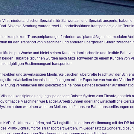
 Vlist, niederländischer Spezialist für Schwerlast- und Spezialtransporte, haben 
hrt. Als erste Sendung wurden zwei Hubarbeitsbühnen transportiert, die im Termi
 eine komplexere Transportplanung erforderten, auf planmäßigen intermodalen Verb
n Option für den Transport von Maschinen und anderen übergroßen Gütern zwischen
t Umläufen pro Woche und bietet seinen Kunden damit schnelle und flexible Bahnve
n beiden Hubarbeitsbühnen wurden nach Mittelschweden zu einem Kunden von Van d
em endgültigen Bestimmungsort transportiert.
flexiblen und zuverlässigen Möglichkeit suchen, übergroße Fracht auf der Schiene 
Logistix entwickelten technischen Lösungen mit der Expertise von Van der Vlist im
Planung vereinfachen und gleichzeitig eine hohe Betriebssicherheit auf internatio
ist neu konzipierte und jüngst patentierte Bolster-System zum Einsatz, das sich na
roßformatige Maschinen wie Bagger, Arbeitsbühnen oder landwirtschaftliche Geräte,
ystem haben wir einen weiteren Meilenstein für unsere Bahntransportlösungen erre
Profil fahren zu dürfen, hat TX Logistik in intensiver Abstimmung mit der DB In
 des P400-Lichtraumprofils transportiert werden. Im Gegensatz zu Sonderzuglösung
können, ohne dass neue Streckengenehmigungen erforderlich sind.