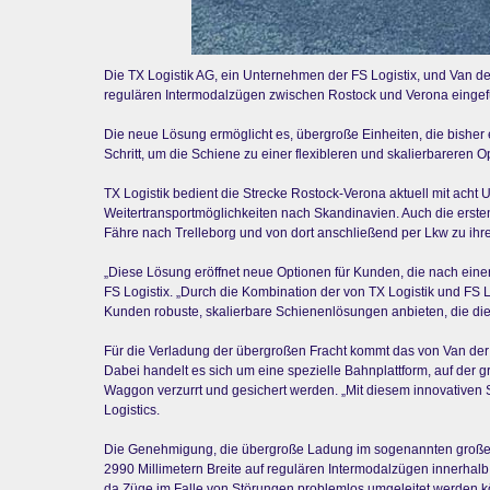
Die TX Logistik AG, ein Unternehmen der FS Logistix, und Van der
regulären Intermodalzügen zwischen Rostock und Verona eingefü
Die neue Lösung ermöglicht es, übergroße Einheiten, die bisher
Schritt, um die Schiene zu einer flexibleren und skalierbarere
TX Logistik bedient die Strecke Rostock-Verona aktuell mit ach
Weitertransportmöglichkeiten nach Skandinavien. Auch die erste
Fähre nach Trelleborg und von dort anschließend per Lkw zu ihr
„Diese Lösung eröffnet neue Optionen für Kunden, die nach einer 
FS Logistix. „Durch die Kombination der von TX Logistik und FS 
Kunden robuste, skalierbare Schienenlösungen anbieten, die die 
Für die Verladung der übergroßen Fracht kommt das von Van der Vl
Dabei handelt es sich um eine spezielle Bahnplattform, auf der g
Waggon verzurrt und gesichert werden. „Mit diesem innovativen S
Logistics.
Die Genehmigung, die übergroße Ladung im sogenannten großen KV
2990 Millimetern Breite auf regulären Intermodalzügen innerhalb
da Züge im Falle von Störungen problemlos umgeleitet werden 