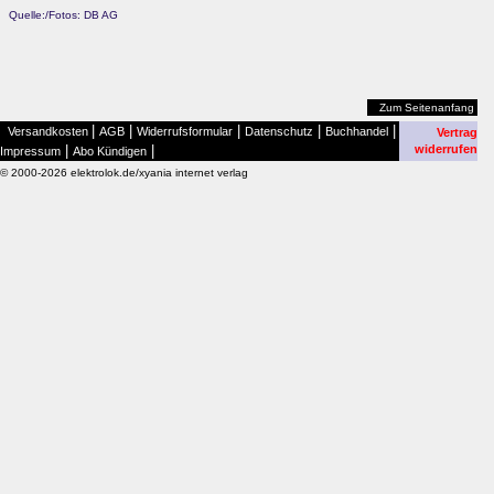
Quelle:/Fotos: DB AG
Zum Seitenanfang
|
|
|
|
|
Versandkosten
AGB
Widerrufsformular
Datenschutz
Buchhandel
Vertrag
|
|
widerrufen
Impressum
Abo Kündigen
© 2000-2026 elektrolok.de/xyania internet verlag