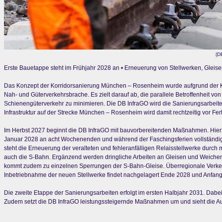
(D
Erste Bauetappe steht im Frühjahr 2028 an • Erneuerung von Stellwerken, Gleis
Das Konzept der Korridorsanierung München – Rosenheim wurde aufgrund der Kom
Nah- und Güterverkehrsbrache. Es zielt darauf ab, die parallele Betroffenheit 
Schienengüterverkehr zu minimieren. Die DB InfraGO wird die Sanierungsarbe
Infrastruktur auf der Strecke München – Rosenheim wird damit rechtzeitig vor Fert
Im Herbst 2027 beginnt die DB InfraGO mit bauvorbereitenden Maßnahmen. Hier
Januar 2028 an acht Wochenenden und während der Faschingsferien vollständig g
steht die Erneuerung der veralteten und fehleranfälligen Relaisstellwerke durc
auch die S-Bahn. Ergänzend werden dringliche Arbeiten an Gleisen und Weichen 
kommt zudem zu einzelnen Sperrungen der S-Bahn-Gleise. Überregionale Verkeh
Inbetriebnahme der neuen Stellwerke findet nachgelagert Ende 2028 und Anfang 
Die zweite Etappe der Sanierungsarbeiten erfolgt im ersten Halbjahr 2031. Dab
Zudem setzt die DB InfraGO leistungssteigernde Maßnahmen um und sieht die Ausrü