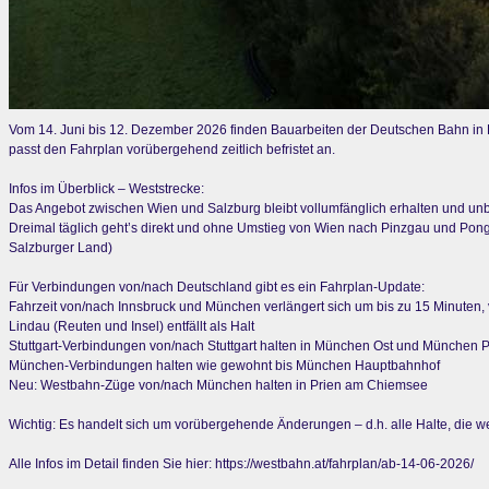
Vom 14. Juni bis 12. Dezember 2026 finden Bauarbeiten der Deutschen Bahn in 
passt den Fahrplan vorübergehend zeitlich befristet an.
Infos im Überblick – Weststrecke:
Das Angebot zwischen Wien und Salzburg bleibt vollumfänglich erhalten und unb
Dreimal täglich geht’s direkt und ohne Umstieg von Wien nach Pinzgau und Ponga
Salzburger Land)
Für Verbindungen von/nach Deutschland gibt es ein Fahrplan-Update:
Fahrzeit von/nach Innsbruck und München verlängert sich um bis zu 15 Minuten,
Lindau (Reuten und Insel) entfällt als Halt
Stuttgart-Verbindungen von/nach Stuttgart halten in München Ost und München 
München-Verbindungen halten wie gewohnt bis München Hauptbahnhof
Neu: Westbahn-Züge von/nach München halten in Prien am Chiemsee
Wichtig: Es handelt sich um vorübergehende Änderungen – d.h. alle Halte, die weg
Alle Infos im Detail finden Sie hier: https://westbahn.at/fahrplan/ab-14-06-2026/