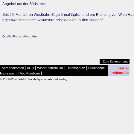
Angebot auf der Südstrecke:
Seit 29. Mai fahren Westbahn-Züge 5-mal täglich und pro Richtung von Wien Hau
https://westbahn.at/news/unsere-reiseziele/ab-in-den-sueden/
Quelle:/Fotos: Westbahn
Zum Seitenanfang
|
|
|
|
|
Versandkosten
AGB
Widerrufsformular
Datenschutz
Buchhandel
Vertrag
|
|
widerrufen
Impressum
Abo Kündigen
© 2000-2026 elektrolok.de/xyania internet verlag