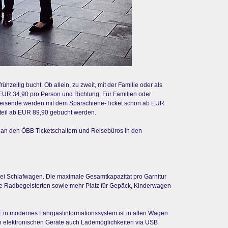
hzeitig bucht. Ob allein, zu zweit, mit der Familie oder als
ab EUR 34,90 pro Person und Richtung. Für Familien oder
inreisende werden mit dem Sparschiene-Ticket schon ab EUR
teil ab EUR 89,90 gebucht werden.
p, an den ÖBB Ticketschaltern und Reisebüros in den
wei Schlafwagen. Die maximale Gesamtkapazität pro Garnitur
alle Radbegeisterten sowie mehr Platz für Gepäck, Kinderwagen
Ein modernes Fahrgastinformationssystem ist in allen Wagen
rsen elektronischen Geräte auch Lademöglichkeiten via USB