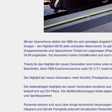
Mit der Sparschiene stellen die ÖBB ein sehr günstiges Angebot fü
Gruppe – der Nightjet hält für jede und jeden etwas bereit. So g
Gruppenreisende sind Sparschiene-Tickets im Liegewagen (Platz
54,90 angeboten. Für besonders hohen Schlafkomfort und noch m
Tickets für den Nightjet der neuen Generation sind online unter
Bahnhöfen, beim ÖBB Kund:innenservice unter 05-1717 sowie bei 
Der Nightjet der neuen Generation: mehr Komfort, Privatsphäre u
Die siebenteiligen Nightjets der neuen Generation bestehen au
beläuft sich auf 254 Plätze. Der Multifunktionswagen bietet all
und Sportequipment.
Reisende können sich auch über einige technische Neuerungen f
integriert und hält die Fahrgäste jederzeit mit aktuellen Reisei