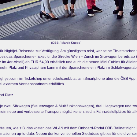
(ÖBB / Marek Knopp)
r Nightjet-Reisende zur Verfügung. Am günstigsten reist, wer seine Tickets schon frü
ibt es das Sparschiene-Ticket für die Strecke Wien – Zürich im Sitzwagen bereits 
 im 4er-Abteil) ab EUR 54,90 erhältlich und auch die neuen Mini Cabins für Alle
ehr Platz und Privatsphäre kann mit der Sparschiene ein Platz im Schlafwagenab
 nightjet.com, im Ticketshop unter tickets.oebb.at, am Smartphone über die ÖBB Ap
externen Vertriebspartnern erhältlich.
nd Platz
s je zwei Sitzwagen (Steuerwagen & Multifunktionswagen), drei Liegewagen und z
gemein neue und verbesserte Transportmöglichkeiten: sechs Fahrradstellplätze für 
reuen, wie z.B. das kostenlose WLAN mit dem Onboard-Portal ÖBB Railnet night. 
nformationen up-to-date. Neben der konventionellen Steckdose gibt es für die dive