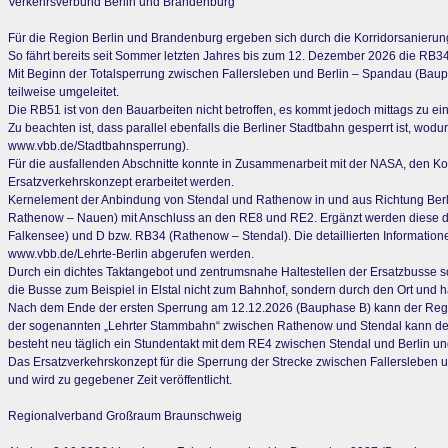
Verkehrsverbund Berlin und Brandenburg
Für die Region Berlin und Brandenburg ergeben sich durch die Korridorsanier
So fährt bereits seit Sommer letzten Jahres bis zum 12. Dezember 2026 die RB3
Mit Beginn der Totalsperrung zwischen Fallersleben und Berlin – Spandau (Bau
teilweise umgeleitet.
Die RB51 ist von den Bauarbeiten nicht betroffen, es kommt jedoch mittags zu ei
Zu beachten ist, dass parallel ebenfalls die Berliner Stadtbahn gesperrt ist, wo
www.vbb.de/Stadtbahnsperrung).
Für die ausfallenden Abschnitte konnte in Zusammenarbeit mit der NASA, den 
Ersatzverkehrskonzept erarbeitet werden.
Kernelement der Anbindung von Stendal und Rathenow in und aus Richtung Berli
Rathenow – Nauen) mit Anschluss an den RE8 und RE2. Ergänzt werden diese durc
Falkensee) und D bzw. RB34 (Rathenow – Stendal). Die detaillierten Informatio
www.vbb.de/Lehrte-Berlin abgerufen werden.
Durch ein dichtes Taktangebot und zentrumsnahe Haltestellen der Ersatzbusse s
die Busse zum Beispiel in Elstal nicht zum Bahnhof, sondern durch den Ort und ha
Nach dem Ende der ersten Sperrung am 12.12.2026 (Bauphase B) kann der Region
der sogenannten „Lehrter Stammbahn“ zwischen Rathenow und Stendal kann der
besteht neu täglich ein Stundentakt mit dem RE4 zwischen Stendal und Berlin und
Das Ersatzverkehrskonzept für die Sperrung der Strecke zwischen Fallersleben 
und wird zu gegebener Zeit veröffentlicht.
Regionalverband Großraum Braunschweig