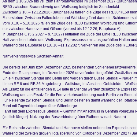
Ab dem 2.10.2026 bis vsl. zum Fahrplanwechsel im Dezember 2027 (Bauphasen
RE50 zwischen Braunschweig und Wolfsburg lediglich im Stundentakt.
Zwischen 2.10. – 12.12.2026 (Bauphase A) fahren die Züge des RE30/RE50 montag
Fallersleben. Zwischen Fallersleben und Wolfsburg fährt dann ein Schienenersat
Vom 3.10. – 5.10.2026 fallen die Züge des RE30 zwischen Wolfsburg und Gifhorn
nur zwischen Hannover und Gifhorn (vorerst bis 12.12.26, Bauphase A).
In Bauphase C (5.2.2027 – 9.7.2027) entfallen die Züge der Linie RE30 zwischen
Halt zwischen Lehrte und Wolfsburg, Expressbusse mit ausgewählten Halten und
Während der Bauphase D (16.10.–11.12.2027) verkehren alle Züge des RE30/RE50
Nahverkehrsservice Sachsen-Anhalt
Die bereits seit Juni bzw. Dezember 2025 bestehenden Schienenersatzverkehre 
Ende der Totalsperrung im Dezember 2026 unverändert fortgeführt. Zusätzlich e
Linie 4 zwischen Stendal und Berlin und werden durch Busse Stendal – Nauen m
Linien RE 6 und RB 36 Magdeburg – Wolfsburg im Abschnitt Oebisfelde – Wolfsbu
Als Ersatz für die entfallenden ICE-Halte in Stendal werden zusätzliche Expre
Wolfsburg und als Ersatz für die Fernverkehrsanbindung nach Berlin von Stendal
Für Reisende zwischen Stendal und Berlin bestehen damit während der Totalsperr
Fahrt mit Zugverbindungen über Wittenberge.
Fahrt mit dem Expressbus Stendal – Genthin mit Anschluss in Genthin vom/zum RE
(zeitlich länger): Nutzung der Busverbindung über Rathenow nach Nauen)
Für Reisende zwischen Stendal und Hannover stellen neben den Expressbussen
Während der zweiten großen Totalsperrung von Oktober bis Dezember 2027 (Bau