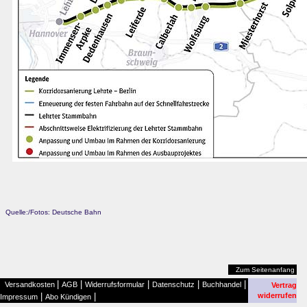
Quelle:/Fotos: Deutsche Bahn
Zum Seitenanfang
|
|
|
|
|
Versandkosten
AGB
Widerrufsformular
Datenschutz
Buchhandel
Vertrag
|
|
widerrufen
Impressum
Abo Kündigen