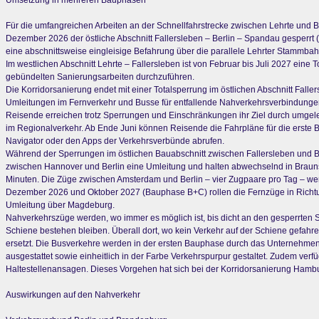
Umsetzung in mehreren Bauphasen
Für die umfangreichen Arbeiten an der Schnellfahrstrecke zwischen Lehrte und Be
Dezember 2026 der östliche Abschnitt Fallersleben – Berlin – Spandau gesperrt
eine abschnittsweise eingleisige Befahrung über die parallele Lehrter Stammba
Im westlichen Abschnitt Lehrte – Fallersleben ist von Februar bis Juli 2027 eine
gebündelten Sanierungsarbeiten durchzuführen.
Die Korridorsanierung endet mit einer Totalsperrung im östlichen Abschnitt Fal
Umleitungen im Fernverkehr und Busse für entfallende Nahverkehrsverbindung
Reisende erreichen trotz Sperrungen und Einschränkungen ihr Ziel durch umgele
im Regionalverkehr. Ab Ende Juni können Reisende die Fahrpläne für die erste
Navigator oder den Apps der Verkehrsverbünde abrufen.
Während der Sperrungen im östlichen Bauabschnitt zwischen Fallersleben und 
zwischen Hannover und Berlin eine Umleitung und halten abwechselnd in Brauns
Minuten. Die Züge zwischen Amsterdam und Berlin – vier Zugpaare pro Tag – wer
Dezember 2026 und Oktober 2027 (Bauphase B+C) rollen die Fernzüge in Richtung
Umleitung über Magdeburg.
Nahverkehrszüge werden, wo immer es möglich ist, bis dicht an den gesperrten 
Schiene bestehen bleiben. Überall dort, wo kein Verkehr auf der Schiene gefah
ersetzt. Die Busverkehre werden in der ersten Bauphase durch das Unternehmen
ausgestattet sowie einheitlich in der Farbe Verkehrspurpur gestaltet. Zudem ve
Haltestellenansagen. Dieses Vorgehen hat sich bei der Korridorsanierung Hambu
Auswirkungen auf den Nahverkehr