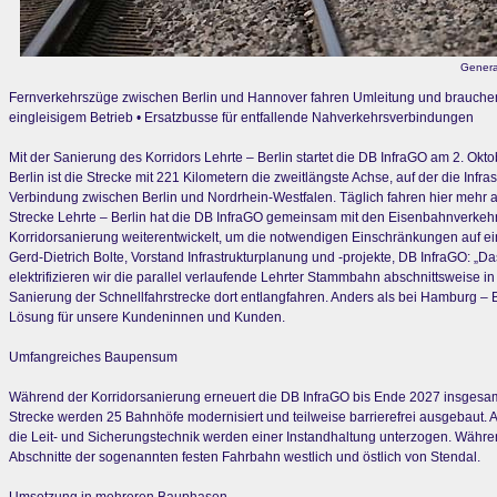
Genera
Fernverkehrszüge zwischen Berlin und Hannover fahren Umleitung und brauchen
eingleisigem Betrieb • Ersatzbusse für entfallende Nahverkehrsverbindungen
Mit der Sanierung des Korridors Lehrte – Berlin startet die DB InfraGO am 2. O
Berlin ist die Strecke mit 221 Kilometern die zweitlängste Achse, auf der die Inf
Verbindung zwischen Berlin und Nordrhein-Westfalen. Täglich fahren hier mehr 
Strecke Lehrte – Berlin hat die DB InfraGO gemeinsam mit den Eisenbahnverke
Korridorsanierung weiterentwickelt, um die notwendigen Einschränkungen auf ein
Gerd-Dietrich Bolte, Vorstand Infrastrukturplanung und -projekte, DB InfraGO: „Da
elektrifizieren wir die parallel verlaufende Lehrter Stammbahn abschnittsweise 
Sanierung der Schnellfahrstrecke dort entlangfahren. Anders als bei Hamburg – B
Lösung für unsere Kundeninnen und Kunden.
Umfangreiches Baupensum
Während der Korridorsanierung erneuert die DB InfraGO bis Ende 2027 insgesam
Strecke werden 25 Bahnhöfe modernisiert und teilweise barrierefrei ausgebaut
die Leit- und Sicherungstechnik werden einer Instandhaltung unterzogen. Währe
Abschnitte der sogenannten festen Fahrbahn westlich und östlich von Stendal.