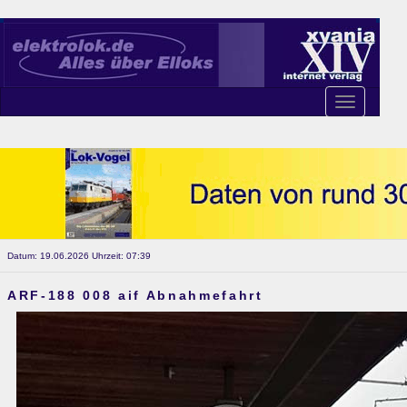
Toggle
navigation
Datum: 19.06.2026 Uhrzeit: 07:39
ARF-188 008 aif Abnahmefahrt