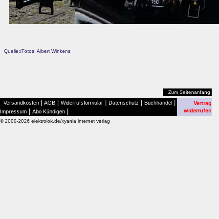
Quelle:/Fotos: Albert Winkens
Zum Seitenanfang
|
|
|
|
|
Versandkosten
AGB
Widerrufsformular
Datenschutz
Buchhandel
Vertrag
|
|
widerrufen
Impressum
Abo Kündigen
© 2000-2026 elektrolok.de/xyania internet verlag