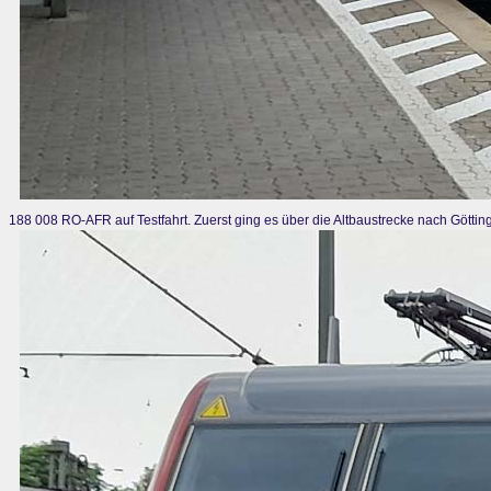
188 008 RO-AFR auf Testfahrt. Zuerst ging es über die Altbaustrecke nach Göttin