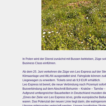
In Polen wird der Dienst zunächst mit Bussen betrieben, Züge s
Business Class einführen.
Ab dem 25. Juni verkehren die Züge von Leo Express auf der Stre
Klimaanlage und WLAN ausgestattet sind. Fahrgäste können zude
Liegewagen zu erweitern. Tickets sind ab 9,9 EUR erhältlich.
Leo Express ist bereit, die neue Verbindung nach Przemysl sofort
Busverbindung auf dem Abschnitt Bohumin – Kraków – Tarnów – Rz
Aufgrund umfangreicher Bauarbeiten in Deutschland mussten die 
„Eines der Ziele von Leo Express ist es, große europäische Bal
waren. Das Potenzial der neuen Linie liegt darin, die wahrgenom
Ukraine miteinander verknüpft werden. Unsere langfristige Strate