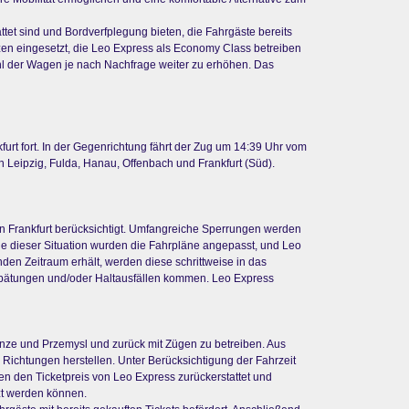
tet sind und Bordverfplegung bieten, die Fahrgäste bereits
zen eingesetzt, die Leo Express als Economy Class betreiben
hl der Wagen je nach Nachfrage weiter zu erhöhen. Das
rt fort. In der Gegenrichtung fährt der Zug um 14:39 Uhr vom
n Leipzig, Fulda, Hanau, Offenbach und Frankfurt (Süd).
in Frankfurt berücksichtigt. Umfangreiche Sperrungen werden
ge dieser Situation wurden die Fahrpläne angepasst, und Leo
nden Zeitraum erhält, werden diese schrittweise in das
pätungen und/oder Haltausfällen kommen. Leo Express
renze und Przemysl und zurück mit Zügen zu betreiben. Aus
 Richtungen herstellen. Unter Berücksichtigung der Fahrzeit
en den Ticketpreis von Leo Express zurückerstattet und
tzt werden können.