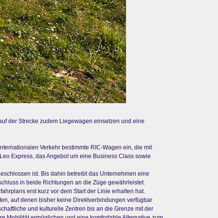
s auf der Strecke zudem Liegewagen einsetzen und eine
 internationalen Verkehr bestimmte RIC-Wagen ein, die mit
 Leo Express, das Angebot um eine Business Class sowie
geschlossen ist. Bis dahin betreibt das Unternehmen eine
chluss in beide Richtungen an die Züge gewährleistet.
plans erst kurz vor dem Start der Linie erhalten hat.
ten, auf denen bisher keine Direktverbindungen verfügbar
aftliche und kulturelle Zentren bis an die Grenze mit der
ere Mobilität ermöglichen und eine komfortable Alternative zum