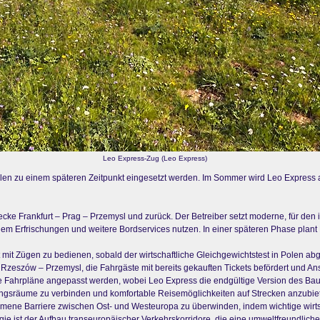
Leo Express-Zug (Leo Express)
ollen zu einem späteren Zeitpunkt eingesetzt werden. Im Sommer wird Leo Expres
cke Frankfurt – Prag – Przemysl und zurück. Der Betreiber setzt moderne, für den
m Erfrischungen und weitere Bordservices nutzen. In einer späteren Phase plant
 mit Zügen zu bedienen, sobald der wirtschaftliche Gleichgewichtstest in Polen ab
eszów – Przemysl, die Fahrgäste mit bereits gekauften Tickets befördert und Ans
Fahrpläne angepasst werden, wobei Leo Express die endgültige Version des Baufahr
lungsräume zu verbinden und komfortable Reisemöglichkeiten auf Strecken anzubie
mene Barriere zwischen Ost- und Westeuropa zu überwinden, indem wichtige wirtsch
gie ist der Aufbau transeuropäischer Verkehrskorridore, die eine umweltfreundlich