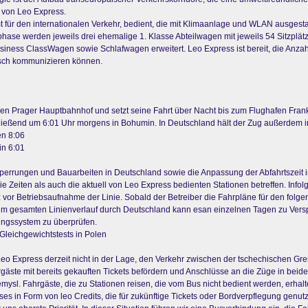
O von Leo Express.
für den internationalen Verkehr, bedient, die mit Klimaanlage und WLAN ausgestat
se werden jeweils drei ehemalige 1. Klasse Abteilwagen mit jeweils 54 Sitzplät
siness ClassWagen sowie Schlafwagen erweitert. Leo Express ist bereit, die Anza
tsch kommunizieren können.
n Prager Hauptbahnhof und setzt seine Fahrt über Nacht bis zum Flughafen Frankfu
chließend um 6:01 Uhr morgens in Bohumin. In Deutschland hält der Zug außerdem i
en 8:06
in 6:01
nsperrungen und Bauarbeiten in Deutschland sowie die Anpassung der Abfahrtszeit 
Zeiten als auch die aktuell von Leo Express bedienten Stationen betreffen. Infol
z vor Betriebsaufnahme der Linie. Sobald der Betreiber die Fahrpläne für den folge
m gesamten Linienverlauf durch Deutschland kann esan einzelnen Tagen zu Vers
rungssystem zu überprüfen.
Gleichgewichtstests in Polen
 Leo Express derzeit nicht in der Lage, den Verkehr zwischen der tschechischen G
äste mit bereits gekauften Tickets befördern und Anschlüsse an die Züge in beide
sl. Fahrgäste, die zu Stationen reisen, die vom Bus nicht bedient werden, erhalt
es in Form von leo Credits, die für zukünftige Tickets oder Bordverpflegung genu