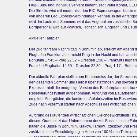
Flug-, Bus- und Individualverkehr bieten“, sagt Peter Köhler, CE
Die Strecke wird mit modernisierten RIC-Expresswagen, bestimmt 
von anderen Leo Express-Verbindungen kennen. In der Anfangspha
wird. Im Laufe des Sommers wird das Angebot um zusätzliche Bu
Bordpersonal wird auf Polnisch, Tschechisch, Englisch und Deu
Aktueller Fahrplan
Der Zug fährt am Nachmittag in Bohumin ab, erreicht am Abend de
Flughafen Frankfurt ab, erreicht Prag in der Nacht und hält ans
Bohumin 17:45 – Prag 22:32 – Dresden 1:38 – Frankfurt Flughaf
Frankfurt Flughafen 14:39 – Dresden 22:30 – Prag 1:17 – Bohum
Der aktuelle Fahrplan stellt einen Kompromiss dar, der Strecke
den gesamten Sommer und Herbst über stattfinden und sowohl die 
Express erhielt die endgültige Version des Baufahrplans erst kur
Reservierungssystem aufgenommen. Aufgrund von Bauarbeiten i
empfiehlt Fahrgästen, die konkreten Abfahrtszeiten im Reservie
Züge nach Przemysl starten nach Abschluss des wirtschaftlichen 
Aufgrund des laufenden wirtschaftlichen Gleichgewichtstests ist
diesem Grund setzt das Unternehmen derzeit Busse ein, die Fahrg
halten die Busse in Bohumin, Krakow, Tarnow, Rzeszow und Przemy
zusätzlich eine Entschädigung in Höhe von 100 % des Ticketpreis