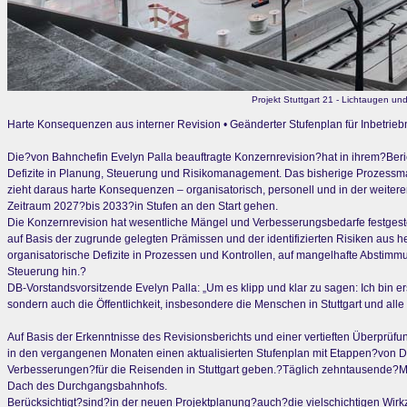
Projekt Stuttgart 21 - Lichtaugen u
Harte Konsequenzen aus interner Revision • Geänderter Stufenplan für Inbetri
Die?von Bahnchefin Evelyn Palla beauftragte Konzernrevision?hat in ihrem?Berich
Defizite in Planung, Steuerung und Risikomanagement. Das bisherige Prozessma
zieht daraus harte Konsequenzen – organisatorisch, personell und in der weite
Zeitraum 2027?bis 2033?in Stufen an den Start gehen.
Die Konzernrevision hat wesentliche Mängel und Verbesserungsbedarfe festgest
auf Basis der zugrunde gelegten Prämissen und der identifizierten Risiken aus heu
organisatorische Defizite in Prozessen und Kontrollen, auf mangelhafte Abstim
Steuerung hin.?
DB-Vorstandsvorsitzende Evelyn Palla: „Um es klipp und klar zu sagen: Ich bin er
sondern auch die Öffentlichkeit, insbesondere die Menschen in Stuttgart und al
Auf Basis der Erkenntnisse des Revisionsberichts und einer vertieften Überprü
in den vergangenen Monaten einen aktualisierten Stufenplan mit Etappen?von
Verbesserungen?für die Reisenden in Stuttgart geben.?Täglich zehntausende
Dach des Durchgangsbahnhofs.
Berücksichtigt?sind?in der neuen Projektplanung?auch?die vielschichtigen Wi