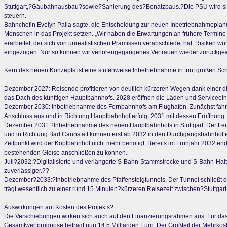
Stuttgart,?Gäubahnausbau?sowie?Sanierung des?Bonatzbaus.?Die PSU wird sich
steuern.
Bahnchefin Evelyn Palla sagte, die Entscheidung zur neuen Inbetriebnahmeplanu
Menschen in das Projekt setzen. „Wir haben die Erwartungen an frühere Termine 
erarbeitet, der sich von unrealistischen Prämissen verabschiedet hat. Risiken w
eingezogen. Nur so können wir verlorengegangenes Vertrauen wieder zurückge
Kern des neuen Konzepts ist eine stufenweise Inbetriebnahme in fünf großen Schr
Dezember 2027: Reisende profitieren von deutlich kürzeren Wegen dank einer 
das Dach des künftigen Hauptbahnhofs. 2028 eröffnen die Läden und Serviceeinr
Dezember 2030: Inbetriebnahme des Fernbahnhofs am Flughafen. Zunächst fahre
Anschluss aus und in Richtung Hauptbahnhof erfolgt 2031 mit dessen Eröffnung.
Dezember 2031:?Inbetriebnahme des neuen Hauptbahnhofs in Stuttgart. Der Fer
und in Richtung Bad Cannstatt können erst ab 2032 in den Durchgangsbahnhof ei
Zeitpunkt wird der Kopfbahnhof nicht mehr benötigt. Bereits im Frühjahr 2032 e
bestehenden Gleise anschließen zu können.
Juli?2032:?Digitalisierte und verlängerte S-Bahn-Stammstrecke und S-Bahn-Halt
zuverlässiger.??
Dezember?2033:?Inbetriebnahme des Pfaffensteigtunnels. Der Tunnel schließt die
trägt wesentlich zu einer rund 15 Minuten?kürzeren Reisezeit zwischen?Stuttgart
Auswirkungen auf Kosten des Projekts?
Die Verschiebungen wirken sich auch auf den Finanzierungsrahmen aus. Für das Pr
Gesamtwertprognose beträgt nun 14,5 Milliarden Euro. Der Großteil der Mehrkost