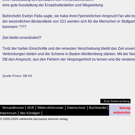
eine gute Ausstattung der Ersatzhaltestellen und Wegeleitung
Bahnchefin Evelyn Palla sagte, sie habe ihren?persönlichen Anspruch?an alle b
der wesentlichen Bestandteile von S21 werden sich für die Menschen in Stuttgar
kümmern.“???
Ziel bleibt unverändert?
Trotz der harten Einschnitte und der erneuten Verschiebung bleibt das Ziel unv
Verbindungen bieten und die Schiene in Baden-Württemberg stärken. Mit der N
DB den Anspruch, aus den Fehlern der Vergangenheit zu lernen und die verabred
Quelle:/Fotos: DB AG
Zum Seitenanfang
|
|
|
|
|
Versandkosten
AGB
Widerrufsformular
Datenschutz
Buchhandel
Vertrag
|
|
widerrufen
Impressum
Abo Kündigen
© 2000-2026 elektrolok.de/xyania internet verlag