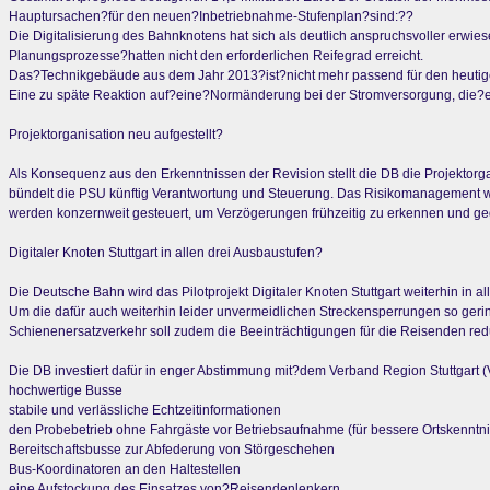
Hauptursachen?für den neuen?Inbetriebnahme-Stufenplan?sind:??
Die Digitalisierung des Bahnknotens hat sich als deutlich anspruchsvoller erwie
Planungsprozesse?hatten nicht den erforderlichen Reifegrad erreicht.
Das?Technikgebäude aus dem Jahr 2013?ist?nicht mehr passend für den heutig
Eine zu späte Reaktion auf?eine?Normänderung bei der Stromversorgung, die?ei
Projektorganisation neu aufgestellt?
Als Konsequenz aus den Erkenntnissen der Revision stellt die DB die Projektorga
bündelt die PSU künftig Verantwortung und Steuerung. Das Risikomanagement wi
werden konzernweit gesteuert, um Verzögerungen frühzeitig zu erkennen und geg
Digitaler Knoten Stuttgart in allen drei Ausbaustufen?
Die Deutsche Bahn wird das Pilotprojekt Digitaler Knoten Stuttgart weiterhin in al
Um die dafür auch weiterhin leider unvermeidlichen Streckensperrungen so geri
Schienenersatzverkehr soll zudem die Beeinträchtigungen für die Reisenden red
Die DB investiert dafür in enger Abstimmung mit?dem Verband Region Stuttgart
hochwertige Busse
stabile und verlässliche Echtzeitinformationen
den Probebetrieb ohne Fahrgäste vor Betriebsaufnahme (für bessere Ortskenntn
Bereitschaftsbusse zur Abfederung von Störgeschehen
Bus-Koordinatoren an den Haltestellen
eine Aufstockung des Einsatzes von?Reisendenlenkern