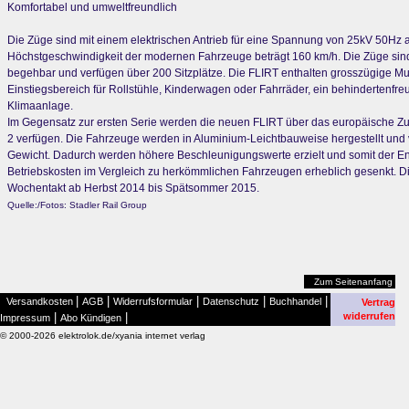
Komfortabel und umweltfreundlich
Die Züge sind mit einem elektrischen Antrieb für eine Spannung von 25kV 50Hz a
Höchstgeschwindigkeit der modernen Fahrzeuge beträgt 160 km/h. Die Züge sin
begehbar und verfügen über 200 Sitzplätze. Die FLIRT enthalten grosszügige Mul
Einstiegsbereich für Rollstühle, Kinderwagen oder Fahrräder, ein behindertenfr
Klimaanlage.
Im Gegensatz zur ersten Serie werden die neuen FLIRT über das europäische 
2 verfügen. Die Fahrzeuge werden in Aluminium-Leichtbauweise hergestellt und 
Gewicht. Dadurch werden höhere Beschleunigungswerte erzielt und somit der E
Betriebskosten im Vergleich zu herkömmlichen Fahrzeugen erheblich gesenkt. Die
Wochentakt ab Herbst 2014 bis Spätsommer 2015.
Quelle:/Fotos: Stadler Rail Group
Zum Seitenanfang
|
|
|
|
|
Versandkosten
AGB
Widerrufsformular
Datenschutz
Buchhandel
Vertrag
|
|
widerrufen
Impressum
Abo Kündigen
© 2000-2026 elektrolok.de/xyania internet verlag