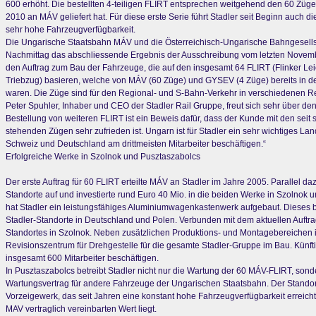
600 erhöht. Die bestellten 4-teiligen FLIRT entsprechen weitgehend den 60 Zügen
2010 an MÁV geliefert hat. Für diese erste Serie führt Stadler seit Beginn auch d
sehr hohe Fahrzeugverfügbarkeit.
Die Ungarische Staatsbahn MÁV und die Österreichisch-Ungarische Bahngesell
Nachmittag das abschliessende Ergebnis der Ausschreibung vom letzten November
den Auftrag zum Bau der Fahrzeuge, die auf den insgesamt 64 FLIRT (Flinker Lei
Triebzug) basieren, welche von MÁV (60 Züge) und GYSEV (4 Züge) bereits in de
waren. Die Züge sind für den Regional- und S-Bahn-Verkehr in verschiedenen 
Peter Spuhler, Inhaber und CEO der Stadler Rail Gruppe, freut sich sehr über de
Bestellung von weiteren FLIRT ist ein Beweis dafür, dass der Kunde mit den seit 
stehenden Zügen sehr zufrieden ist. Ungarn ist für Stadler ein sehr wichtiges La
Schweiz und Deutschland am drittmeisten Mitarbeiter beschäftigen.“
Erfolgreiche Werke in Szolnok und Pusztaszabolcs
Der erste Auftrag für 60 FLIRT erteilte MÁV an Stadler im Jahre 2005. Parallel d
Standorte auf und investierte rund Euro 40 Mio. in die beiden Werke in Szolnok 
hat Stadler ein leistungsfähiges Aluminiumwagenkastenwerk aufgebaut. Dieses b
Stadler-Standorte in Deutschland und Polen. Verbunden mit dem aktuellen Auftrag
Standortes in Szolnok. Neben zusätzlichen Produktions- und Montagebereichen is
Revisionszentrum für Drehgestelle für die gesamte Stadler-Gruppe im Bau. Künfti
insgesamt 600 Mitarbeiter beschäftigen.
In Pusztaszabolcs betreibt Stadler nicht nur die Wartung der 60 MÁV-FLIRT, sond
Wartungsvertrag für andere Fahrzeuge der Ungarischen Staatsbahn. Der Standort
Vorzeigewerk, das seit Jahren eine konstant hohe Fahrzeugverfügbarkeit erreicht,
MAV vertraglich vereinbarten Wert liegt.