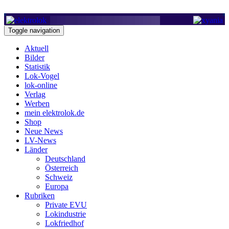
Toggle navigation
Aktuell
Bilder
Statistik
Lok-Vogel
lok-online
Verlag
Werben
mein elektrolok.de
Shop
Neue News
LV-News
Länder
Deutschland
Österreich
Schweiz
Europa
Rubriken
Private EVU
Lokindustrie
Lokfriedhof