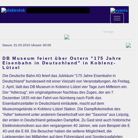
Toggle
navigation
Anzeige
Datum: 31.03.2010 Uhrzeit: 00:00
DB Museum feiert über Ostern "175 Jahre
Eisenbahn in Deutschland" in Koblenz-
Lützel
Die Deutsche Bahn AG feiert das Jubiläum "175 Jahre Eisenbahn in
Deutschland" bundesweit mit einer Vielzahl von Veranstaltungen. Ab Freitag,
2. April, lädt das DB Museum in Koblenz-Lützel vier Tage zum Mitfeiern ein.
Der "Adlerzug", ein originalgetreuer Nachbau des Zuges, der am 7.
Dezember 1835 mit der Fahrt von Nürnberg nach Fürth das
Eisenbahnzeitalter in Deutschland einläutete, macht auf dem
Museumsgelände in Koblenz-Lützel Station. Die Dampflokomotive des
"Adler" bekommt unter anderem Gesellschaft von der "Saxonia" aus Leipzig,
der ersten in Deutschland gebauten Dampflok. Zu Gast sind auch historische
Elektrolokomotiven aus den vergangenen 40 Jahren, wie zum Beispiel die E
40 und die E 69. Die Besucher haben die seltene Möglichkeit, die
Loklegenden bei Mitfahrten auf dem Führerstand und Sonderzugfahrten