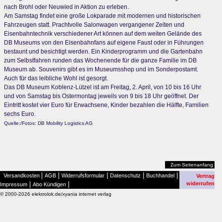
nach Brohl oder Neuwied in Aktion zu erleben.
Am Samstag findet eine große Lokparade mit modernen und historischen
Fahrzeugen statt. Prachtvolle Salonwagen vergangener Zeiten und
Eisenbahntechnik verschiedener Art können auf dem weiten Gelände des
DB Museums von den Eisenbahnfans auf eigene Faust oder in Führungen
bestaunt und besichtigt werden. Ein Kinderprogramm und die Gartenbahn
zum Selbstfahren runden das Wochenende für die ganze Familie im DB
Museum ab. Souvenirs gibt es im Museumsshop und im Sonderpostamt.
Auch für das leibliche Wohl ist gesorgt.
Das DB Museum Koblenz-Lützel ist am Freitag, 2. April, von 10 bis 16 Uhr
und von Samstag bis Ostermontag jeweils von 9 bis 18 Uhr geöffnet. Der
Eintritt kostet vier Euro für Erwachsene, Kinder bezahlen die Hälfte, Familien
sechs Euro.
Quelle:/Fotos: DB Mobility Logistics AG
Zum Seitenanfang
|
|
|
|
|
Versandkosten
AGB
Widerrufsformular
Datenschutz
Buchhandel
Vertrag
|
|
widerrufen
Impressum
Abo Kündigen
© 2000-2026 elektrolok.de/xyania internet verlag