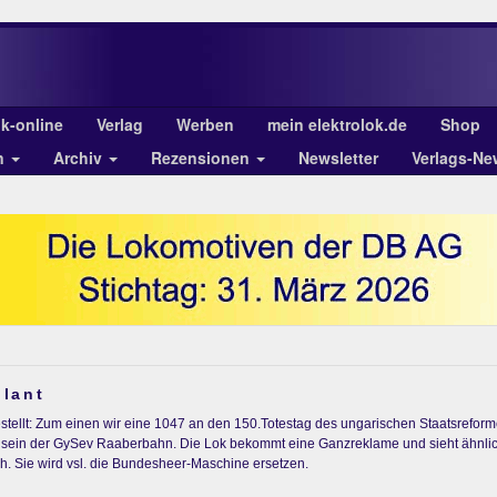
ok-online
Verlag
Werben
mein elektrolok.de
Shop
n
Archiv
Rezensionen
Newsletter
Verlags-Ne
lant
gestellt: Zum einen wir eine 1047 an den 150.Totestag des ungarischen Staatsref
502 sein der GySev Raaberbahn. Die Lok bekommt eine Ganzreklame und sieht ähnli
h. Sie wird vsl. die Bundesheer-Maschine ersetzen.