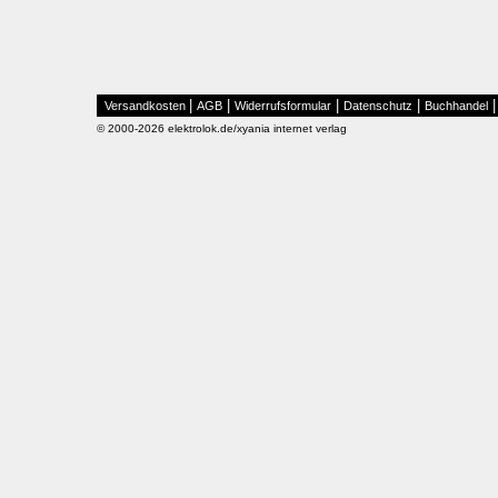
|
|
|
|
Versandkosten
AGB
Widerrufsformular
Datenschutz
Buchhandel
© 2000-2026 elektrolok.de/xyania internet verlag