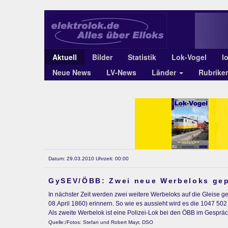
Aktuell
Bilder
Statistik
Lok-Vogel
l
Neue News
LV-News
Länder
Rubrike
Datum: 29.03.2010 Uhrzeit: 00:00
GySEV/ÖBB: Zwei neue Werbeloks gep
In nächster Zeit werden zwei weitere Werbeloks auf die Gleise 
08.April 1860) erinnern. So wie es aussieht wird es die 1047 
Als zweite Werbelok ist eine Polizei-Lok bei den ÖBB im Gespräc
Quelle:/Fotos: Stefan und Robert Mayr, DSO