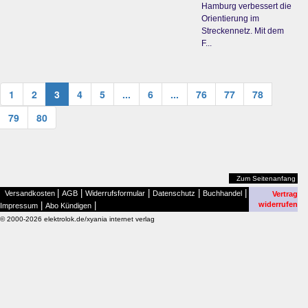
Hamburg verbessert die
Orientierung im
Streckennetz. Mit dem
F...
1
2
3
4
5
...
6
...
76
77
78
79
80
Zum Seitenanfang
|
|
|
|
|
Versandkosten
AGB
Widerrufsformular
Datenschutz
Buchhandel
Vertrag
|
|
widerrufen
Impressum
Abo Kündigen
© 2000-2026 elektrolok.de/xyania internet verlag