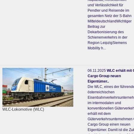
und Verlässlichkeit für
Pendler und Reisende im
gesamten Netz der S-Bahn
MitteldeutschlandWichtiger
Beitrag zur
Dekarbonisierung des
Schienenverkehrs in der
Region LeipzigSiemens
Mobility h...
06.11.2025
WLC erhält mit
Cargo Group neuen
Eigentümer..
Die WLC, eines der führend
österreichischen
Eisenbahnverkehrsunterne
im intermodalen und
konventionellen Güterverkeh
WLC-Lokomotive (WLC)
erhält mit dem
Güterverkehrsunternehmen
Cargo Group einen neuen
Eigentümer. Damit ist die Zu