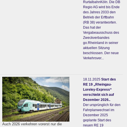
RurtalbahnKöln. Die DB
Regio AG wird bis Ende
des Jahres 2033 den
Betrieb der Erftbahn
(RB 38) verantworten.
Das hat der
Vergabeausschuss des
Zweckverbandes
go.Rheinland in seiner
aktuellen Sitzung
beschlossen. Der neue
Verkehrsver...
18.11.2025
Start des
RE 19 „Rheingau-
Loreley-Express“
verschiebt sich auf
Dezember 2026..
Der ursprünglich für den
Fahrplanwechsel im
Dezember 2025
geplante Start des
Auch 2026 verkehren vorerst nur die
neuen RE 19