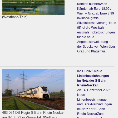
Komfort buchenWien –
Kärnten ab Euro 18,99 /
Wien – Graz ab Euro 8,99
(Westbahn/Trüb)
inklusive gratis
SitzplatzreservierungHeute
öffnet die Westbahn
erstmals Ticketbuchungen
für die neue
Angebotserweiterung auf
der Strecke von Wien über
Graz und Klagenfur...
02.12.2025
Neue
Linienbezeichnungen
im Netz der S-Bahn
Rhein-Neckar..
Ab 14. Dezember 2025:
Neue
Linienbezeichnungen
und Direktverbindungen
im Netz der S-Bahn
463 064 DB Regio-S Bahn Rhein-Neckar
Rhein-NeckarZum
am 02.05.22 in Wiesental. (Wolfgang