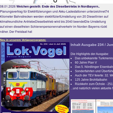
08.01.2026
Weichen gestellt: Ende des Dieselbetriebs in Nordbayern..
Planungsvertrag für Elektrifizierungen und Akku-Ladestationen unterzeichnet74
Kilometer Bahnstrecken werden elektrifiziertUmstellung von 20 Diesellinien auf
klimafreundliche AntriebeDieselbetrieb wird bis 2040 beendetDie Umstellung
auf einen dieselfreien Schienenpersonennahverkehr im Norden Bayerns rückt
näher. Der Freistaat hat
Neu in unserem Verlagsprogramm:
Inhalt Ausgabe 234 / Jun
Die Highlights der Ausgabe:
Das unbekannte Turkmenis
60 Jahre Plan V
Das 5. Nördlinger Eisenbah
Sonderfahrten und Überfü
Auch der TEV feierte: 32. 
125 Jahre Brohltalbahn
Rückkehr zum Öchsle - 251
...und natürlich vielen aktuelle