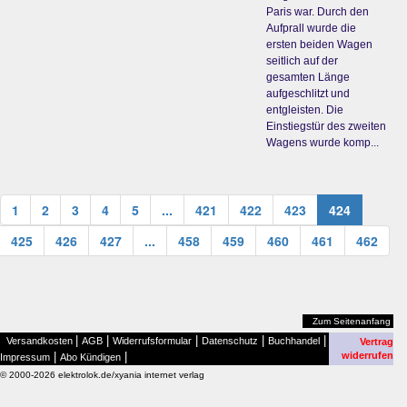
Paris war. Durch den
Aufprall wurde die
ersten beiden Wagen
seitlich auf der
gesamten Länge
aufgeschlitzt und
entgleisten. Die
Einstiegstür des zweiten
Wagens wurde komp...
1
2
3
4
5
...
421
422
423
424
425
426
427
...
458
459
460
461
462
Zum Seitenanfang
|
|
|
|
|
Versandkosten
AGB
Widerrufsformular
Datenschutz
Buchhandel
Vertrag
|
|
widerrufen
Impressum
Abo Kündigen
© 2000-2026 elektrolok.de/xyania internet verlag