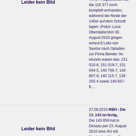
die 110 377 noch
komplett vorhanden,
während die Reste der
140er auf dem Schrott
lagen. (Fotos: Luca
Oberstaller)Am 30.
August 2010 gingen
erneut 8 Loks von
Seelze nach Opladen
zur Firma Bender. Im
einzeln waren das: 151
010-6, 151 019-7, 151
044-5, 140 766-7, 140
807-9, 140 115-7, 139
255-4 sowie 140 657-
8....
27.08.2010
RBH : Die
13. 143 ist fertig..
Die 143 059 hat in
Dessau per 23. August
2010 eine HU mit