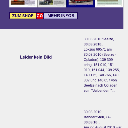
30.08.2010
Seelze,
30.08.2010..
Lokzug 69571 am
30.08.2010 (Seelze -
Opladen): 139 309
bringt 151 010, 151
019, 151 044, 139 255,
140 115, 140 766, 140
807 und 140 657 von
Seelze nach Opladen
zum "Verbendern"....
30.08.2010
Bender/Steil, 27-
30.08.10:..
Am 27. August 2010 war