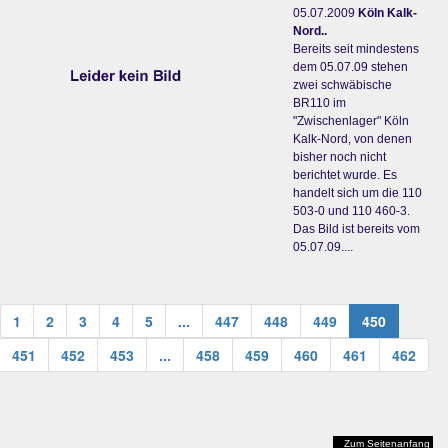
05.07.2009
Köln Kalk-
Nord..
Bereits seit mindestens
dem 05.07.09 stehen
zwei schwäbische
BR110 im
"Zwischenlager" Köln
Kalk-Nord, von denen
bisher noch nicht
berichtet wurde. Es
handelt sich um die 110
503-0 und 110 460-3.
Das Bild ist bereits vom
05.07.09....
1
2
3
4
5
...
447
448
449
450
451
452
453
...
458
459
460
461
462
Zum Seitenanfang