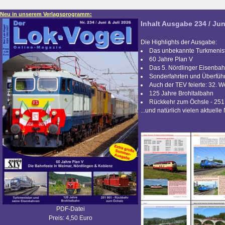
Neu in unserem Verlagsprogramm:
Inhalt Ausgabe 234 / Jun
Die Highlights der Ausgabe:
Das unbekannte Turkmenis
60 Jahre Plan V
Das 5. Nördlinger Eisenbah
Sonderfahrten und Überfü
Auch der TEV feierte: 32. 
125 Jahre Brohltalbahn
Rückkehr zum Öchsle - 251
...und natürlich vielen aktuelle
PDF-Datei
Preis: 4,50 Euro