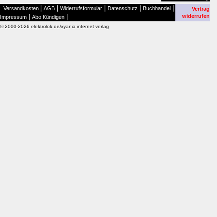
|
|
|
|
|
Versandkosten
AGB
Widerrufsformular
Datenschutz
Buchhandel
Vertrag
|
|
widerrufen
Impressum
Abo Kündigen
© 2000-2026 elektrolok.de/xyania internet verlag